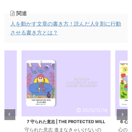
関連
人を動かす文章の書き方！読んだ人9 割に行動
させる書き方とは？
/12/16
2025/12/16
LE
7 守られた意志 | THE PROTECTED WILL
6 心
守られた意志 進まなきゃいけないの
心のバ