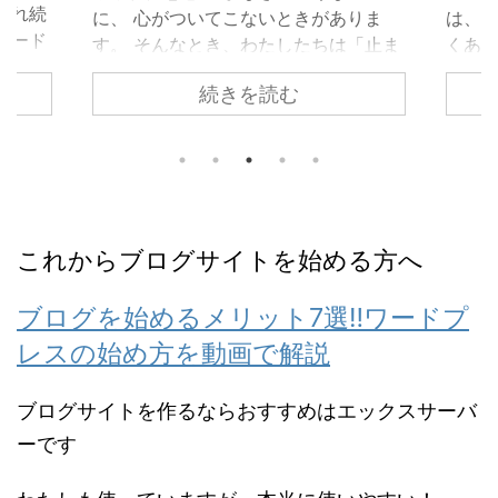
入れ続
に、 心がついてこないときがありま
は、わ
カード
す。 そんなとき、わたしたちは「止ま
くあり
に、世
っている自分」を責めてしまいがちで
持ち”
続きを読む
し切ら
す。 でも、このカードが伝えているの
らも
てもい
は「止まっている＝進んでいない」で
の忙し
要な分だ
はないということ。 守られた意志は、
いう
引く手
まだ外に出ていないだけ。 内側では、
ことが
残した
ちゃんと準備が始まっています。 この
余裕が
なるため
カードに描かれているのは、 外の声よ
持ちが
 とい
これからブログサイトを始める方へ
りも、自分の内側を信じる姿。 動く前
ぎてし
カード
に、「何を大切にしたいのか」を 静か
う そ
めて、
に確かめている状態です。 今は、無理
中に戻
ブログを始めるメリット7選‼︎ワードプ
れは大
に決断しなくていい。 無理に行動しな
くれま
レスの始め方を動画で解説
。 小
くていい。 ...
るこ ..
ブログサイトを作るならおすすめはエックスサーバ
ーです