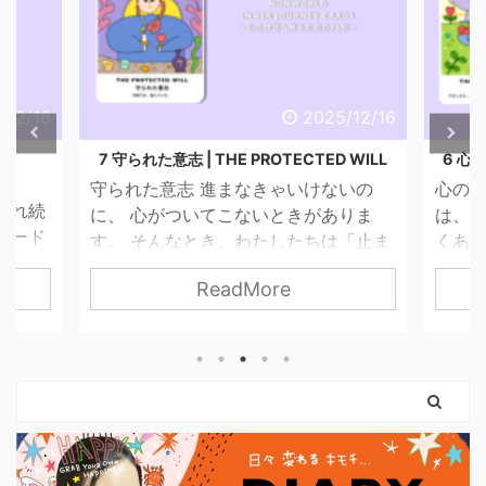
/12/16
2025/12/16
LE
7 守られた意志 | THE PROTECTED WILL
6 心
守られた意志 進まなきゃいけないの
心のバ
入れ続
に、 心がついてこないときがありま
は、わ
カード
す。 そんなとき、わたしたちは「止ま
くあり
に、世
っている自分」を責めてしまいがちで
持ち”
ReadMore
し切ら
す。 でも、このカードが伝えているの
らも
てもい
は「止まっている＝進んでいない」で
の忙し
要な分だ
はないということ。 守られた意志は、
いう
引く手
まだ外に出ていないだけ。 内側では、
ことが
残した
ちゃんと準備が始まっています。 この
余裕が
なるため
カードに描かれているのは、 外の声よ
持ちが
 とい
りも、自分の内側を信じる姿。 動く前
ぎてし
カード
に、「何を大切にしたいのか」を 静か
う そ