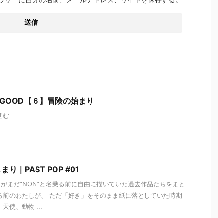
ME GOOD【６】冒険の始まり
進む
｜PAST POP #01
がまだ“NON”と名乗る前に自由に描いていた過去作品たちをまと
る前のわたしが、 ただ「好き」をそのまま紙に落としていた時期
天使、動物 ...