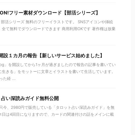
ON!フリー素材ダウンロード【部活シリーズ】
イラスト部活シリーズ 無料のフリーイラストです。 SNSアイコンや挿絵
 全て無料でダウンロードできます 商用利用OKです 著作権は放棄
ブログ開設１カ月の報告【新しいサービス始めました】
blog」を開設してから1ヶ月が過ぎましたので報告の記事を書いてい
に生きる」をモットーに文章とイラストを書いて生活しています。
経 ...
ト占い深読みガイド無料公開
 只今、2980円で販売している「タロット占い深読みガイド」を無
本日は4回目になりますので、カードの関連付けの話をメインに載