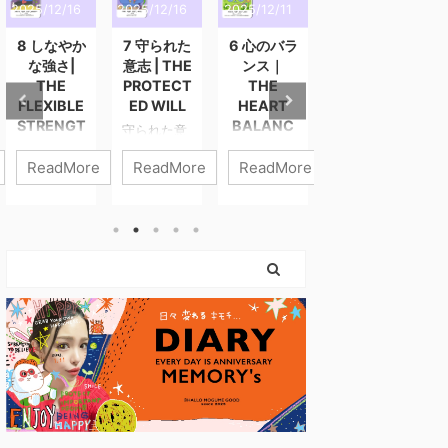
2025/12/16
2025/12/16
2025/12/11
2025/12/3
2
8 しなやか
7 守られた
6 心のバラ
5 静かな導
な強さ|
意志 | THE
ンス｜
き | THE
THE
PROTECT
THE
QUIET
FLEXIBLE
ED WILL
HEART
GUIDANC
STRENGT
BALANC
E
守られた意
H
E
志 進まなき
静かな導き
ReadMore
ReadMore
ReadMore
ReadMore
ゃいけない
静けさの中
しなやかな
心のバラン
のに、 心が
にこそ、あ
強さ 強さと
ス 6番「心
ついてこな
なたの答え
は、力を入
のバラン
いときがあ
はある。 外
れ続けるこ
ス」は、わ
ります。 そ
の声が大き
とではあり
たしたちの
んなとき、
くなるほ
ません。 こ
内側にある
わたしたち
ど、わたし
のカードが
“やさしくあ
は「止まっ
たちはつ
描くのは、
りたい気持
ている自
い“誰かの答
やさしさを
ち” と “がん
分」を責め
え”を探しに
失わずに、
ばりたい気
てしまいが
行きたくな
世界と関わ
持ち” の調
ちです。 で
ります。 で
っていく
和を表すカ
も、このカ
も本当の導
力。 無理に
ードです。
ードが伝え
きは、誰に
押し切らな
どちらも人
ているのは
も邪魔され
くてもい
生に欠かせ