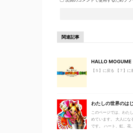
関連記事
HALLO MOGU
【５】に戻る 【７】に
わたしの世界のはじまり
このページでは、わたし
めています。 大人にな
です。 ハート、虹、花、