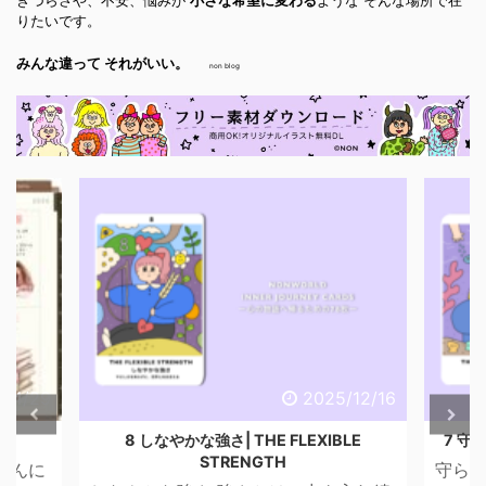
きづらさや、不安、悩みが
小さな希望に変わる
ような そんな場所で在
りたいです。
みんな違って それがいい。
non blog
6/4/29
2025/12/16
話
8 しなやかな強さ| THE FLEXIBLE
7 守ら
STRENGTH
こんに
守られ