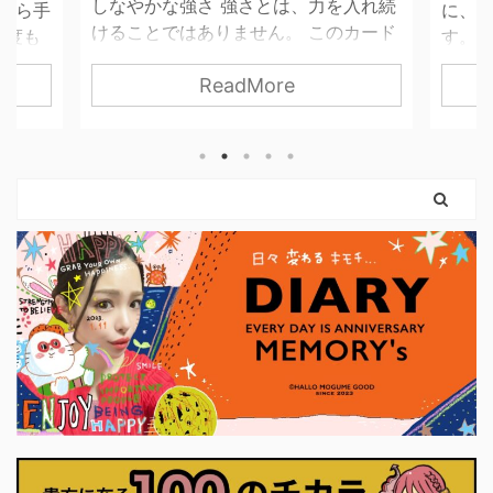
しなやかな強さ 強さとは、力を入れ続
昔から手
に、 
けることではありません。 このカード
一度も
す。 
が描くのは、やさしさを失わずに、世
ませ
って
ReadMore
界と関わっていく力。 無理に押し切ら
 思っ
す。 
なくてもいい。 我慢し続けなくてもい
 紙だ
は「
い。 自分の感覚を信じて、 必要な分だ
いので
はない
け力を使えばいいのです。 弓を引く手
という
まだ外
は、しなやかに。 ハートは胸に残した
。 使っ
ちゃん
まま。 このカードは、 「強くなるため
やすく
カード
に、やさしさを捨てなくていい」 とい
に思っ
りも、
うことを教えてくれます。 前のカード
ナーに
に、「
で育ててきた意志は、 ここで初めて、
いま
に確か
外の世界に触れはじめます。 それは大
プ押せ
に決断
きな行動でなくてもかまいません。 小
くていい
さく ...