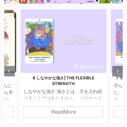
29
2025/12/16
8 しなやかな強さ| THE FLEXIBLE
7 守られた意
STRENGTH
に
守られた意
しなやかな強さ 強さとは、力を入れ続
ら手
に、 心が
けることではありません。 このカード
も
す。 そん
が描くのは、やさしさを失わずに、世
っている
ReadMore
界と関わっていく力。 無理に押し切ら
っ
す。 でも
なくてもいい。 我慢し続けなくてもい
だ
は「止ま
い。 自分の感覚を信じて、 必要な分だ
で
はないとい