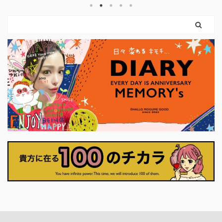
け力を使えばいいのです。 弓を引く手
う
まだ外に出
は、しなやかに。 ハートは胸に残した
っ
ちゃんと準
まま。 このカードは、 「強くなるため
く
カードに描
に、やさしさを捨てなくていい」 とい
っ
りも、自分
うことを教えてくれます。 前のカード
に
に、「何を
で育ててきた意志は、 ここで初めて、
に確かめて
外の世界に触れはじめます。 それは大
せ
に決断しな
きな行動でなくてもかまいません。 小
くていい。 .
さく ...