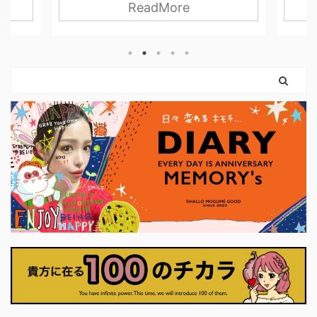
ReadMore
界と関わっていく力。 無理に押し切ら
 思っ
す。 
なくてもいい。 我慢し続けなくてもい
 紙だ
は「
い。 自分の感覚を信じて、 必要な分だ
いので
はない
け力を使えばいいのです。 弓を引く手
という
まだ外
は、しなやかに。 ハートは胸に残した
。 使っ
ちゃん
まま。 このカードは、 「強くなるため
やすく
カード
に、やさしさを捨てなくていい」 とい
に思っ
りも、
うことを教えてくれます。 前のカード
ナーに
に、「
で育ててきた意志は、 ここで初めて、
いま
に確か
外の世界に触れはじめます。 それは大
プ押せ
に決断
きな行動でなくてもかまいません。 小
くていい
さく ...