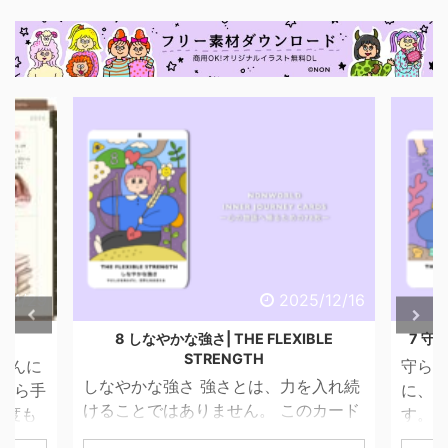
6/4/29
2025/12/16
話
8 しなやかな強さ| THE FLEXIBLE
7 守ら
STRENGTH
こんに
守られ
しなやかな強さ 強さとは、力を入れ続
昔から手
に、 
けることではありません。 このカード
一度も
す。 
が描くのは、やさしさを失わずに、世
ませ
って