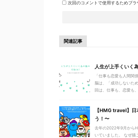
次回のコメントで使用するためブラ
関連記事
人生が上手くいく為
「仕事も恋愛も人間関係
脳は、「成功しないため
回は、仕事も、恋愛も、人
【HMG trave
う！〜
去年の2022年9月から
いていました。 なぜ描