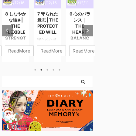
2025/12/16
2025/12/16
2025/12/11
2025/12/3
2
8 しなやか
7 守られた
6 心のバラ
5 静かな導
な強さ|
意志 | THE
ンス｜
き | THE
THE
PROTECT
THE
QUIET
FLEXIBLE
ED WILL
HEART
GUIDANC
STRENGT
BALANC
E
守られた意
H
E
志 進まなき
静かな導き
ReadMore
ReadMore
ReadMore
ReadMore
ゃいけない
静けさの中
しなやかな
心のバラン
のに、 心が
にこそ、あ
強さ 強さと
ス 6番「心
ついてこな
なたの答え
は、力を入
のバラン
いときがあ
はある。 外
れ続けるこ
ス」は、わ
ります。 そ
の声が大き
とではあり
たしたちの
んなとき、
くなるほ
ません。 こ
内側にある
わたしたち
ど、わたし
のカードが
“やさしくあ
は「止まっ
たちはつ
描くのは、
りたい気持
ている自
い“誰かの答
やさしさを
ち” と “がん
分」を責め
え”を探しに
失わずに、
ばりたい気
てしまいが
行きたくな
世界と関わ
持ち” の調
ちです。 で
ります。 で
っていく
和を表すカ
も、このカ
も本当の導
力。 無理に
ードです。
ードが伝え
きは、誰に
押し切らな
どちらも人
ているのは
も邪魔され
くてもい
生に欠かせ