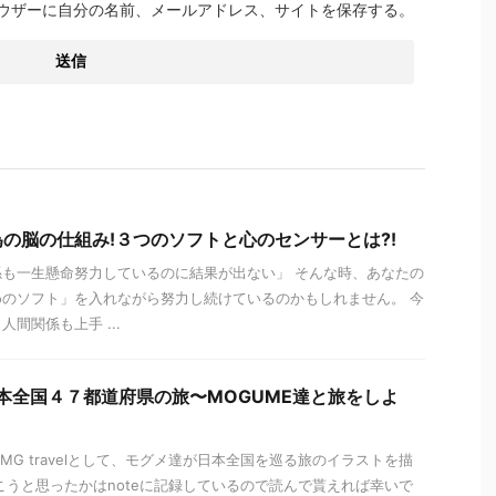
ウザーに自分の名前、メールアドレス、サイトを保存する。
の脳の仕組み!３つのソフトと心のセンサーとは?!
も一生懸命努力しているのに結果が出ない」 そんな時、あなたの
のソフト」を入れながら努力し続けているのかもしれません。 今
間関係も上手 ...
l】日本全国４７都道府県の旅〜MOGUME達と旅をしよ
HMG travelとして、モグメ達が日本全国を巡る旅のイラストを描
こうと思ったかはnoteに記録しているので読んで貰えれば幸いで