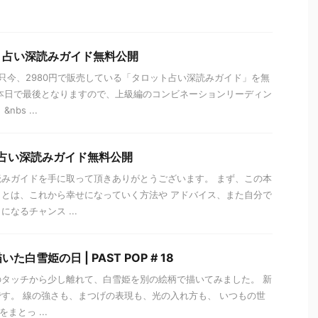
ト占い深読みガイド無料公開
 只今、2980円で販売している「タロット占い深読みガイド」を無
本日で最後となりますので、上級編のコンビネーションリーディン
bs ...
占い深読みガイド無料公開
みガイドを手に取って頂きありがとうございます。 まず、この本
とは、これから幸せになっていく方法や アドバイス、また自分で
なるチャンス ...
白雪姫の日 | PAST POP # 18
タッチから少し離れて、白雪姫を別の絵柄で描いてみました。 新
らです。 線の強さも、まつげの表現も、光の入れ方も、 いつもの世
まとっ ...