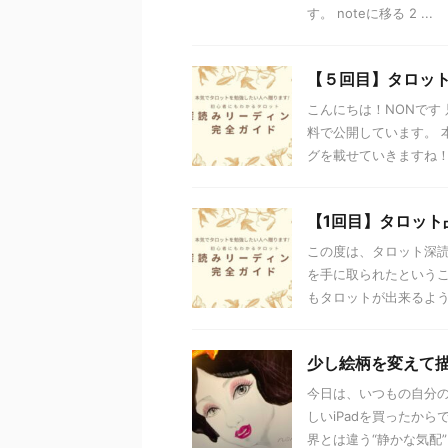
す。 noteに移る 2 ...
【５回目】タロッ
こんにちは！NONです
料で公開しています。 
グを載せていきますね！ &n
【1回目】タロット
この度は、タロット深読
を手に取られたというこ
もタロットが出来るように
少し絵柄を変えて描いた
今日は、いつもの自分の
しいiPadを買ったか
界とは違う“静かな気配”を