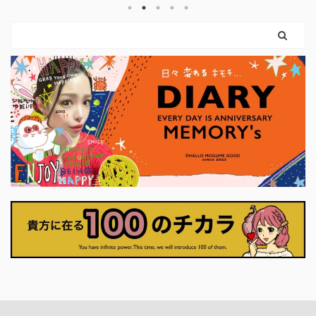
け力を使えばいいのです。 弓を引く手
という
まだ外
は、しなやかに。 ハートは胸に残した
。 使っ
ちゃん
まま。 このカードは、 「強くなるため
やすく
カード
に、やさしさを捨てなくていい」 とい
に思っ
りも、
うことを教えてくれます。 前のカード
ナーに
に、「
で育ててきた意志は、 ここで初めて、
いま
に確か
外の世界に触れはじめます。 それは大
プ押せ
に決断
きな行動でなくてもかまいません。 小
くていい
さく ...