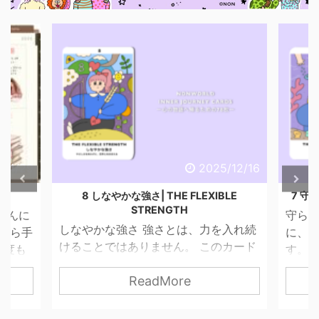
6/4/29
2025/12/16
話
8 しなやかな強さ| THE FLEXIBLE
7 守ら
STRENGTH
こんに
守られ
しなやかな強さ 強さとは、力を入れ続
昔から手
に、 
けることではありません。 このカード
一度も
す。 
が描くのは、やさしさを失わずに、世
ませ
って
ReadMore
界と関わっていく力。 無理に押し切ら
 思っ
す。 
なくてもいい。 我慢し続けなくてもい
 紙だ
は「
い。 自分の感覚を信じて、 必要な分だ
いので
はない