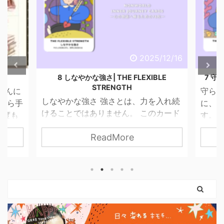
2025/12/16
202
強さ| THE FLEXIBLE
7 守られた意志 | THE PROTECTED
STRENGTH
守られた意志 進まなきゃいけ
さ 強さとは、力を入れ続
に、 心がついてこないときが
ありません。 このカード
す。 そんなとき、わたしたち
やさしさを失わずに、世
っている自分」を責めてしまい
ReadMore
ReadMore
いく力。 無理に押し切ら
す。 でも、このカードが伝え
。 我慢し続けなくてもい
は「止まっている＝進んでいな
感覚を信じて、 必要な分だ
はないということ。 守られた
いいのです。 弓を引く手
まだ外に出ていないだけ。 内
に。 ハートは胸に残した
ちゃんと準備が始まっています
カードは、 「強くなるため
カードに描かれているのは、 
を捨てなくていい」 とい
りも、自分の内側を信じる姿。
てくれます。 前のカード
に、「何を大切にしたいのか」