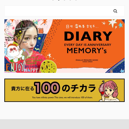
け力を使えばいいのです。 弓を引く手
という
まだ外
は、しなやかに。 ハートは胸に残した
。 使っ
ちゃん
まま。 このカードは、 「強くなるため
やすく
カード
に、やさしさを捨てなくていい」 とい
に思っ
りも、
うことを教えてくれます。 前のカード
ナーに
に、「
で育ててきた意志は、 ここで初めて、
いま
に確か
外の世界に触れはじめます。 それは大
プ押せ
に決断
きな行動でなくてもかまいません。 小
くていい
さく ...