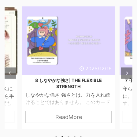
6/4/29
2025/12/16
話
8 しなやかな強さ| THE FLEXIBLE
7 守ら
STRENGTH
こんに
守られ
しなやかな強さ 強さとは、力を入れ続
昔から手
に、 
けることではありません。 このカード
一度も
す。 
が描くのは、やさしさを失わずに、世
ませ
って
ReadMore
界と関わっていく力。 無理に押し切ら
 思っ
す。 
なくてもいい。 我慢し続けなくてもい
 紙だ
は「
い。 自分の感覚を信じて、 必要な分だ
いので
はない