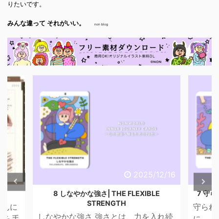
りたいです。
みんな違って それがいい。
non blog
/12/16
2025/12/16
LE
7 守られた意志 | THE PROTECTED WILL
6 心
守られた意志 進まなきゃいけないの
心のバ
入れ続
に、 心がついてこないときがありま
は、わ