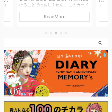
カード
す。 そんなとき、わたしたちは「止ま
くあり
に、世
っている自分」を責めてしまいがちで
持ち”
ReadMore
し切ら
す。 でも、このカードが伝えているの
らも
てもい
は「止まっている＝進んでいない」で
の忙し
要な分だ
はないということ。 守られた意志は、
いう
引く手
まだ外に出ていないだけ。 内側では、
ことが
残した
ちゃんと準備が始まっています。 この
余裕が
なるため
カードに描かれているのは、 外の声よ
持ちが
 とい
りも、自分の内側を信じる姿。 動く前
ぎてし
カード
に、「何を大切にしたいのか」を 静か
う そ
めて、
に確かめている状態です。 今は、無理
中に戻
れは大
に決断しなくていい。 無理に行動しな
くれま
。 小
くていい。 ...
るこ ..