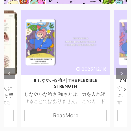
6/4/29
2025/12/16
話
8 しなやかな強さ| THE FLEXIBLE
7 守ら
STRENGTH
こんに
守られ
しなやかな強さ 強さとは、力を入れ続
昔から手
に、 
けることではありません。 このカード
一度も
す。 
が描くのは、やさしさを失わずに、世
ませ
って
ReadMore
界と関わっていく力。 無理に押し切ら
 思っ
す。 
なくてもいい。 我慢し続けなくてもい
 紙だ
は「
い。 自分の感覚を信じて、 必要な分だ
いので
はない