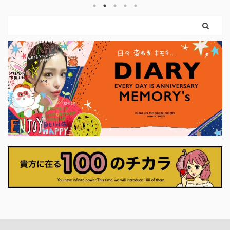
け力を使えばいいのです。 弓を引く手
という
まだ外
は、しなやかに。 ハートは胸に残した
。 使っ
ちゃん
まま。 このカードは、 「強くなるため
やすく
カード
に、やさしさを捨てなくていい」 とい
に思っ
りも、
うことを教えてくれます。 前のカード
ナーに
に、「
で育ててきた意志は、 ここで初めて、
いま
に確か
外の世界に触れはじめます。 それは大
プ押せ
に決断
きな行動でなくてもかまいません。 小
くていい
さく ...