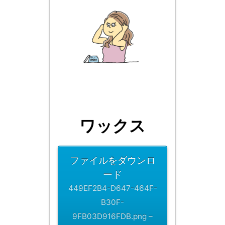
ワックス
ファイルをダウンロ
ード
449EF2B4-D647-464F-
B30F-
9FB03D916FDB.png –