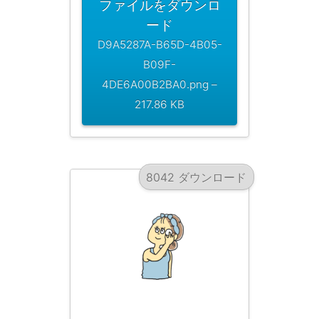
ファイルをダウンロ
ード
D9A5287A-B65D-4B05-
B09F-
4DE6A00B2BA0.png –
217.86 KB
8042 ダウンロード