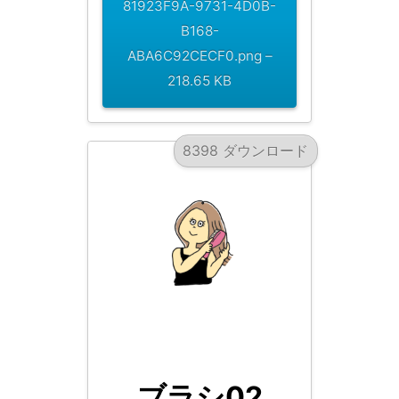
81923F9A-9731-4D0B-
B168-
ABA6C92CECF0.png –
218.65 KB
8398 ダウンロード
ブラシ02