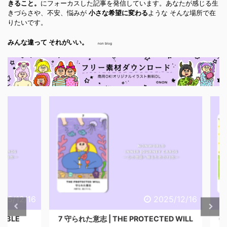
きること。
にフォーカスした記事を発信しています。あなたが感じる生
きづらさや、不安、悩みが
小さな希望に変わる
ような そんな場所で在
りたいです。
みんな違って それがいい。
non blog
/12/16
2025/12/16
LE
7 守られた意志 | THE PROTECTED WILL
6 心