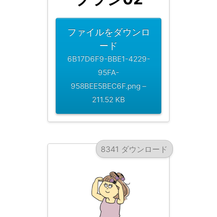
ファイルをダウンロ
ード
6B17D6F9-BBE1-4229-
95FA-
958BEE5BEC6F.png –
211.52 KB
8341 ダウンロード