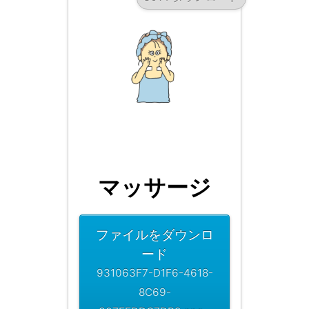
マッサージ
ファイルをダウンロ
ード
931063F7-D1F6-4618-
8C69-