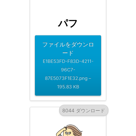
パフ
ファイルをダウンロ
ード
E1BE53FD-F83D-4211-
96C7-
87E5073F1E32.png –
195.83 KB
8044 ダウンロード