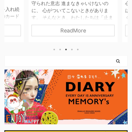
守られた意志 進まなきゃいけないの
心のバ
入れ続
に、 心がついてこないときがありま
は、わ
カード
す。 そんなとき、わたしたちは「止ま
くあり
に、世
っている自分」を責めてしまいがちで
持ち”
ReadMore
し切ら
す。 でも、このカードが伝えているの
らも
てもい
は「止まっている＝進んでいない」で
の忙し
要な分だ
はないということ。 守られた意志は、
いう
引く手
まだ外に出ていないだけ。 内側では、
ことが
残した
ちゃんと準備が始まっています。 この
余裕が
なるため
カードに描かれているのは、 外の声よ
持ちが
 とい
りも、自分の内側を信じる姿。 動く前
ぎてし
カード
に、「何を大切にしたいのか」を 静か
う そ
めて、
に確かめている状態です。 今は、無理
中に戻
れは大
に決断しなくていい。 無理に行動しな
くれま
。 小
くていい。 ...
るこ ..