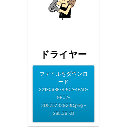
ドライヤー
ファイルをダウンロ
ード
321E098E-B9C2-4EAD-
9FC2-
3D825733920D.png –
288.38 KB