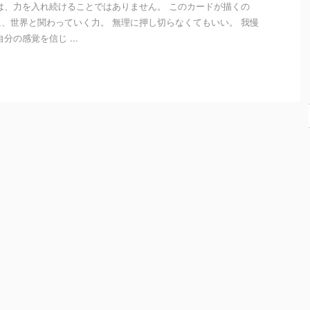
は、力を入れ続けることではありません。 このカードが描くの
2025/12/16
2025/12/11
2025/12/3
2026/4/29
、世界と関わっていく力。 無理に押し切らなくてもいい。 我慢
7 守られた
6 心のバラ
5 静かな導
ディリープ
分の感覚を信じ ...
意志 | THE
ンス｜
き | THE
ランナーを
PROTECT
THE
QUIET
購入した話
ED WILL
HEART
GUIDANC
過ぎてたペ
BALANC
E
ージにまと
守られた意
E
めたもの こ
志 進まなき
静かな導き
ReadMore
ReadMore
ReadMore
ReadMore
んにち
ゃいけない
静けさの中
心のバラン
は！！NON
のに、 心が
にこそ、あ
ス 6番「心
です。 わた
ついてこな
なたの答え
のバラン
しは昔から
いときがあ
はある。 外
ス」は、わ
手帳が大好
ります。 そ
の声が大き
たしたちの
きなんです
んなとき、
くなるほ
内側にある
が、今まで
わたしたち
ど、わたし
“やさしくあ
一度も最後
は「止まっ
たちはつ
りたい気持
まで使いき
ている自
い“誰かの答
ち” と “がん
ったことが
分」を責め
え”を探しに
ばりたい気
ありませ
てしまいが
行きたくな
持ち” の調
ん。 字をミ
ちです。 で
ります。 で
和を表すカ
スって嫌に
も、このカ
も本当の導
ードです。
なったり…
ードが伝え
きは、誰に
どちらも人
思ったかん
ているのは
も邪魔され
生に欠かせ