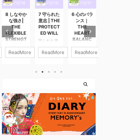
2025/12/16
2025/12/16
2025/12/11
2025/12/3
2
8 しなやか
7 守られた
6 心のバラ
5 静かな導
な強さ|
意志 | THE
ンス｜
き | THE
THE
PROTECT
THE
QUIET
FLEXIBLE
ED WILL
HEART
GUIDANC
STRENGT
BALANC
E
守られた意
H
E
志 進まなき
静かな導き
ReadMore
ReadMore
ReadMore
ReadMore
ゃいけない
静けさの中
しなやかな
心のバラン
のに、 心が
にこそ、あ
強さ 強さと
ス 6番「心
ついてこな
なたの答え
は、力を入
のバラン
いときがあ
はある。 外
れ続けるこ
ス」は、わ
ります。 そ
の声が大き
とではあり
たしたちの
んなとき、
くなるほ
ません。 こ
内側にある
わたしたち
ど、わたし
のカードが
“やさしくあ
は「止まっ
たちはつ
描くのは、
りたい気持
ている自
い“誰かの答
やさしさを
ち” と “がん
分」を責め
え”を探しに
失わずに、
ばりたい気
てしまいが
行きたくな
世界と関わ
持ち” の調
ちです。 で
ります。 で
っていく
和を表すカ
も、このカ
も本当の導
力。 無理に
ードです。
ードが伝え
きは、誰に
押し切らな
どちらも人
ているのは
も邪魔され
くてもい
生に欠かせ