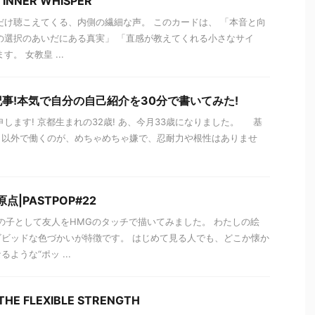
 INNER WHISPER
だけ聴こえてくる、内側の繊細な声。 このカードは、 「本音と向
の選択のあいだにある真実」 「直感が教えてくれる小さなサイ
。 女教皇 ...
事!本気で自分の自己紹介を30分で書いてみた!
します! 京都生まれの32歳! あ、今月33歳になりました。 基
と以外で働くのが、めちゃめちゃ嫌で、忍耐力や根性はありませ
|PASTPOP#22
の子として友人をHMGのタッチで描いてみました。 わたしの絵
ビッドな色づかいが特徴です。 はじめて見る人でも、どこか懐か
ような“ポッ ...
E FLEXIBLE STRENGTH