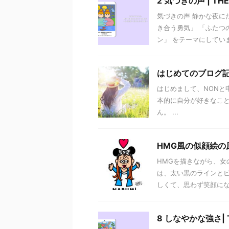
2 気づきの声 | THE
気づきの声 静かな夜に
き合う勇気」 「ふたつ
ン」 をテーマにしています
はじめてのブログ記
はじめまして、NONと申
本的に自分が好きなこ
ん。 ...
HMG風の似顔絵の原点
HMGを描きながら、女
は、太い黒のラインとビ
しくて、思わず笑顔になる
8 しなやかな強さ| TH