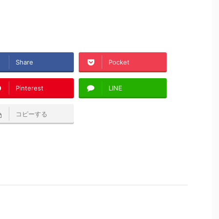
Share
Pocket
Pinterest
LINE
コピーする