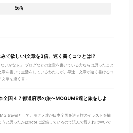
みて欲しい!文章を3倍、速く書くコツとは!?
ないかなぁ」 ブログなどの文章を書いている方ならは思ったこと
文章を書いて生活をしているわたしが、早速、文章が速く書けるコ
文章を速く書 ...
l】日本全国４７都道府県の旅〜MOGUME達と旅をしよ
HMG travelとして、モグメ達が日本全国を巡る旅のイラストを描
こうと思ったかはnoteに記録しているので読んで貰えれば幸いで