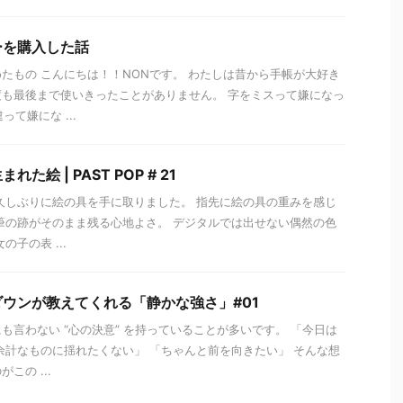
ーを購入した話
たもの こんにちは！！NONです。 わたしは昔から手帳が大好き
も最後まで使いきったことがありません。 字をミスって嫌になっ
て嫌にな ...
絵 | PAST POP # 21
、 久しぶりに絵の具を手に取りました。 指先に絵の具の重みを感じ
筆の跡がそのまま残る心地よさ。 デジタルでは出せない偶然の色
子の表 ...
ウンが教えてくれる「静かな強さ」#01
も言わない “心の決意” を持っていることが多いです。 「今日は
余計なものに揺れたくない」 「ちゃんと前を向きたい」 そんな想
この ...