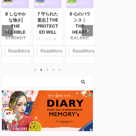
2025/12/16
2025/12/16
2025/12/11
2025/12/3
2
8 しなやか
7 守られた
6 心のバラ
5 静かな導
な強さ|
意志 | THE
ンス｜
き | THE
THE
PROTECT
THE
QUIET
FLEXIBLE
ED WILL
HEART
GUIDANC
STRENGT
BALANC
E
守られた意
H
E
志 進まなき
静かな導き
ReadMore
ReadMore
ReadMore
ReadMore
ゃいけない
静けさの中
しなやかな
心のバラン
のに、 心が
にこそ、あ
強さ 強さと
ス 6番「心
ついてこな
なたの答え
は、力を入
のバラン
いときがあ
はある。 外
れ続けるこ
ス」は、わ
ります。 そ
の声が大き
とではあり
たしたちの
んなとき、
くなるほ
ません。 こ
内側にある
わたしたち
ど、わたし
のカードが
“やさしくあ
は「止まっ
たちはつ
描くのは、
りたい気持
ている自
い“誰かの答
やさしさを
ち” と “がん
分」を責め
え”を探しに
失わずに、
ばりたい気
てしまいが
行きたくな
世界と関わ
持ち” の調
ちです。 で
ります。 で
っていく
和を表すカ
も、このカ
も本当の導
力。 無理に
ードです。
ードが伝え
きは、誰に
押し切らな
どちらも人
ているのは
も邪魔され
くてもい
生に欠かせ