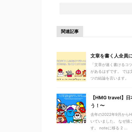
関連記事
文章を書く人全員に
「文章が速く書けるコツ
があるはずです。 では
ツの結論を言います。 「
【HMG trave
う！〜
去年の2022年9月から
いていました。 なぜ描
す。 noteに移る 2 ...