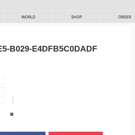
WORLD
SHOP
ORDER
5E5-B029-E4DFB5C0DADF