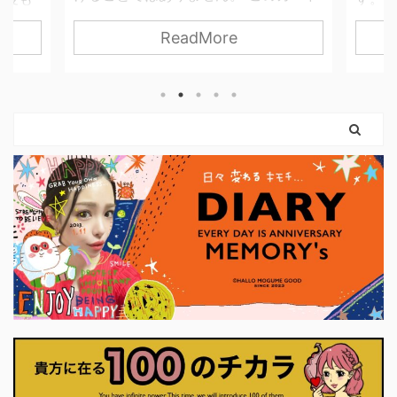
が描くのは、やさしさを失わずに、世
ませ
って
ReadMore
界と関わっていく力。 無理に押し切ら
 思っ
す。 
なくてもいい。 我慢し続けなくてもい
 紙だ
は「
い。 自分の感覚を信じて、 必要な分だ
いので
はない
け力を使えばいいのです。 弓を引く手
という
まだ外
は、しなやかに。 ハートは胸に残した
。 使っ
ちゃん
まま。 このカードは、 「強くなるため
やすく
カード
に、やさしさを捨てなくていい」 とい
に思っ
りも、
うことを教えてくれます。 前のカード
ナーに
に、「
で育ててきた意志は、 ここで初めて、
いま
に確か
外の世界に触れはじめます。 それは大
プ押せ
に決断
きな行動でなくてもかまいません。 小
くていい
さく ...