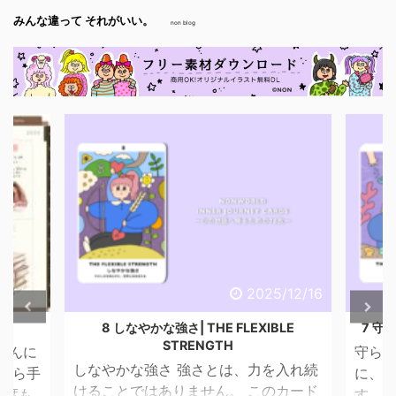
みんな違って それがいい。
non blog
6/4/29
2025/12/16
話
8 しなやかな強さ| THE FLEXIBLE
7 守ら
STRENGTH
こんに
守られ
しなやかな強さ 強さとは、力を入れ続
昔から手
に、 
けることではありません。 このカード
一度も
す。 