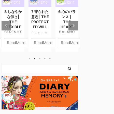
2025/12/16
2025/12/16
2025/12/11
2025/12/3
2
8 しなやか
7 守られた
6 心のバラ
5 静かな導
な強さ|
意志 | THE
ンス｜
き | THE
THE
PROTECT
THE
QUIET
FLEXIBLE
ED WILL
HEART
GUIDANC
STRENGT
BALANC
E
守られた意
H
E
志 進まなき
静かな導き
ReadMore
ReadMore
ReadMore
ReadMore
ゃいけない
静けさの中
しなやかな
心のバラン
のに、 心が
にこそ、あ
強さ 強さと
ス 6番「心
ついてこな
なたの答え
は、力を入
のバラン
いときがあ
はある。 外
れ続けるこ
ス」は、わ
ります。 そ
の声が大き
とではあり
たしたちの
んなとき、
くなるほ
ません。 こ
内側にある
わたしたち
ど、わたし
のカードが
“やさしくあ
は「止まっ
たちはつ
描くのは、
りたい気持
ている自
い“誰かの答
やさしさを
ち” と “がん
分」を責め
え”を探しに
失わずに、
ばりたい気
てしまいが
行きたくな
世界と関わ
持ち” の調
ちです。 で
ります。 で
っていく
和を表すカ
も、このカ
も本当の導
力。 無理に
ードです。
ードが伝え
きは、誰に
押し切らな
どちらも人
ているのは
も邪魔され
くてもい
生に欠かせ