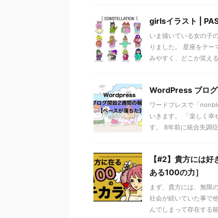
girlsイラスト | PA
いま描いている女の子のわ
りました。 星座をテー
みやすく、どこか笑える表
WordPress 
ワードプレスで「non
いきます。 「楽しく幸
す。 8年前に統合失調症に
【#2】貴方には好
ある100の力］
まず、貴方には、無限の
社会が続いていた事で
んでしまって存在する能力