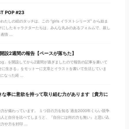
ST POP #23
たしの絵のタッチは、この “girls イラストシリーズ” から始ま
マにしたキャラクターたちは、みんな丸みのあるフォルムで、親し
情 ...
ブログ開設2週間の報告【ペースが落ちた】
blog」を開設してから2週間が過ぎましたので報告の記事を書いて
せに生きる」をモットーに文章とイラストを書いて生活していま
なった経 ...
きな事に意欲を持って取り組む力があります［貴方に
力が備わっています。 １つ目の力を知る 過去2000年くらい競争
他人と自分を比べてしまうと、『自分には何の力も無い』と思い込
や力を封印 ...