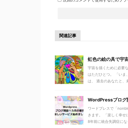
関連記事
虹色の絵の具で宇宙を描く
宇宙を描くために必要な
はただひとつ。 「いま
は、 過去のあなたと、未
WordPress
ワードプレスで「non
きます。 「楽しく幸せ
8年前に統合失調症になった