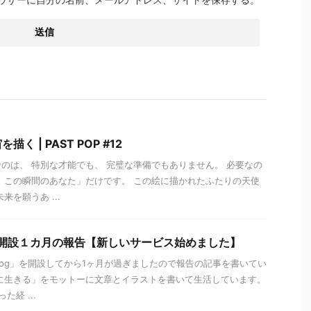
 | PAST POP #12
のは、 特別な才能でも、 完璧な準備でもありません。 必要なの
、この瞬間のあなた」だけです。 この絵に描かれたふたりの天使
来を願うあ ...
ブログ開設１カ月の報告【新しいサービス始めました】
blog」を開設してから1ヶ月が過ぎましたので報告の記事を書いてい
に生きる」をモットーに文章とイラストを書いて生活しています。
経 ...