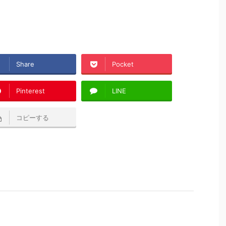
Share
Pocket
Pinterest
LINE
コピーする