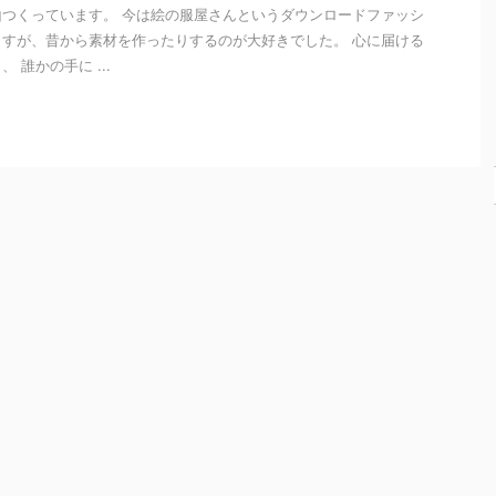
2025/12/16
2025/12/11
2025/12/3
2026/4/29
つくっています。 今は絵の服屋さんというダウンロードファッシ
すが、昔から素材を作ったりするのが大好きでした。 心に届ける
7 守られた
6 心のバラ
5 静かな導
ディリープ
 誰かの手に ...
意志 | THE
ンス｜
き | THE
ランナーを
PROTECT
THE
QUIET
購入した話
ED WILL
HEART
GUIDANC
過ぎてたペ
BALANC
E
ージにまと
守られた意
E
めたもの こ
志 進まなき
静かな導き
ReadMore
ReadMore
ReadMore
ReadMore
んにち
ゃいけない
静けさの中
心のバラン
は！！NON
のに、 心が
にこそ、あ
ス 6番「心
です。 わた
ついてこな
なたの答え
のバラン
しは昔から
いときがあ
はある。 外
ス」は、わ
手帳が大好
ります。 そ
の声が大き
たしたちの
きなんです
んなとき、
くなるほ
内側にある
が、今まで
わたしたち
ど、わたし
“やさしくあ
一度も最後
は「止まっ
たちはつ
りたい気持
まで使いき
ている自
い“誰かの答
ち” と “がん
ったことが
分」を責め
え”を探しに
ばりたい気
ありませ
てしまいが
行きたくな
持ち” の調
ん。 字をミ
ちです。 で
ります。 で
和を表すカ
スって嫌に
も、このカ
も本当の導
ードです。
なったり…
ードが伝え
きは、誰に
どちらも人
思ったかん
ているのは
も邪魔され
生に欠かせ