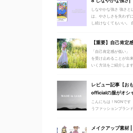
8 しなやかな強さ| TH
しなやかな強さ 強さと
は、やさしさを失わずに
し続けなくてもいい。 自
【重要】自己肯定
「自己肯定感が低い」 
を受け止めることが出
いく方法をご紹介します。 
レビュー記事【おも
officialの服がオ
こんにちは！NONです 
うファッションブランドの
メイクアップ素材 | P