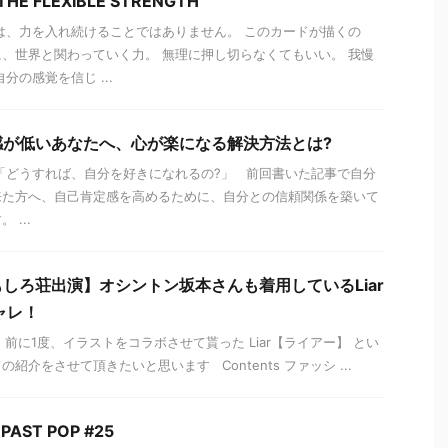
E FLEXIBLE STRENGTH
は、力を入れ続けることではありません。 このカードが描くの
、世界と関わっていく力。 無理に押し切らなくてもいい。 我慢
分の感覚を信じ ...
感が低いあなたへ、心が楽になる解決方法とは?
「どうすれば、自分を好きになれるの?」 前回書いた記事で自分
来た方へ、自己肯定感を高めるために、自分との信頼関係を築いて
...
しろ荘出演】オシントン坂本さんも着用しているLiar
シャレ！
前に1度、イラストをコラボさせて貰った Liar【ライアー】 とい
紹介をさせて頂きたいと思います Contents ファッシ ...
AST POP #25