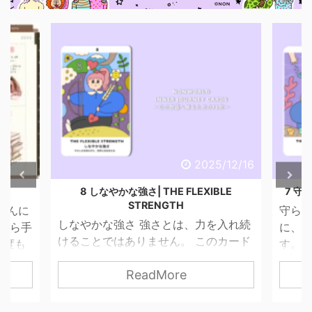
6/4/29
2025/12/16
話
8 しなやかな強さ| THE FLEXIBLE
7 守ら
STRENGTH
こんに
守られ
しなやかな強さ 強さとは、力を入れ続
昔から手
に、 
けることではありません。 このカード
一度も
す。 
が描くのは、やさしさを失わずに、世
ませ
って
ReadMore
界と関わっていく力。 無理に押し切ら
 思っ
す。 
なくてもいい。 我慢し続けなくてもい
 紙だ
は「
い。 自分の感覚を信じて、 必要な分だ
いので
はない