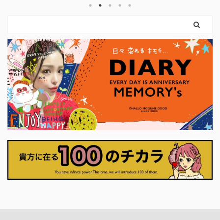
け力を使えばいいのです。 弓を引く手
という
まだ外
は、しなやかに。 ハートは胸に残した
。 使っ
ちゃん
まま。 このカードは、 「強くなるため
やすく
カード
に、やさしさを捨てなくていい」 とい
に思っ
りも、
うことを教えてくれます。 前のカード
ナーに
に、「
で育ててきた意志は、 ここで初めて、
いま
に確か
外の世界に触れはじめます。 それは大
プ押せ
に決断
きな行動でなくてもかまいません。 小
くていい
さく ...