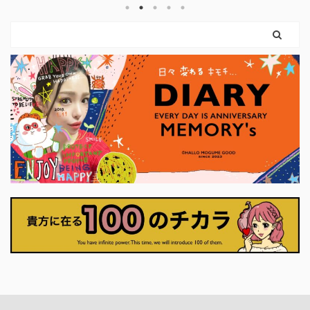
け力を使えばいいのです。 弓を引く手
という
まだ外
は、しなやかに。 ハートは胸に残した
。 使っ
ちゃん
まま。 このカードは、 「強くなるため
やすく
カード
に、やさしさを捨てなくていい」 とい
に思っ
りも、
うことを教えてくれます。 前のカード
ナーに
に、「
で育ててきた意志は、 ここで初めて、
いま
に確か
外の世界に触れはじめます。 それは大
プ押せ
に決断
きな行動でなくてもかまいません。 小
くていい
さく ...