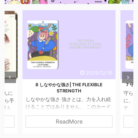
6/4/29
2025/12/16
話
8 しなやかな強さ| THE FLEXIBLE
7 守ら
STRENGTH
こんに
守られ
しなやかな強さ 強さとは、力を入れ続
昔から手
に、 
けることではありません。 このカード
一度も
す。 
が描くのは、やさしさを失わずに、世
ませ
って
ReadMore
界と関わっていく力。 無理に押し切ら
 思っ
す。 
なくてもいい。 我慢し続けなくてもい
 紙だ
は「
い。 自分の感覚を信じて、 必要な分だ
いので
はない