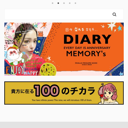
です。 弓を引く手
まだ外に出ていないだけ。 内側では、
ハートは胸に残した
ちゃんと準備が始まっています。 この
は、 「強くなるため
カードに描かれているのは、 外の声よ
なくていい」 とい
りも、自分の内側を信じる姿。 動く前
ます。 前のカード
に、「何を大切にしたいのか」を 静か
、 ここで初めて、
に確かめている状態です。 今は、無理
めます。 それは大
に決断しなくていい。 無理に行動しな
かまいません。 小
くていい。 ...