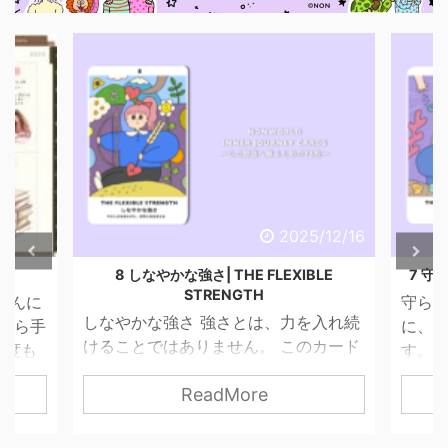
2025/12/16
2025/12/1
HE FLEXIBLE
7 守られた意志 | THE PROTECTED WILL
NGTH
守られた意志 進まなきゃいけないの
さとは、力を入れ続
に、 心がついてこないときがありま
せん。 このカード
す。 そんなとき、わたしたちは「止ま
さを失わずに、世
っている自分」を責めてしまいがちで
More
ReadMore
。 無理に押し切ら
す。 でも、このカードが伝えているの
慢し続けなくてもい
は「止まっている＝進んでいない」で
信じて、 必要な分だ
はないということ。 守られた意志は、