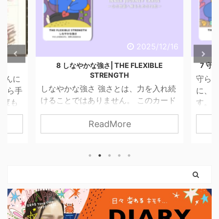
6/4/29
2025/12/16
話
8 しなやかな強さ| THE FLEXIBLE
7 守ら
STRENGTH
こんに
守られ
しなやかな強さ 強さとは、力を入れ続
昔から手
に、 
けることではありません。 このカード
一度も
す。 
が描くのは、やさしさを失わずに、世
ませ
って
ReadMore
界と関わっていく力。 無理に押し切ら
 思っ
す。 
なくてもいい。 我慢し続けなくてもい
 紙だ
は「
い。 自分の感覚を信じて、 必要な分だ
いので
はない
け力を使えばいいのです。 弓を引く手
という
まだ外
は、しなやかに。 ハートは胸に残した
。 使っ
ちゃん
まま。 このカードは、 「強くなるため
やすく
カード
に、やさしさを捨てなくていい」 とい
に思っ
りも、
うことを教えてくれます。 前のカード
ナーに
に、「
で育ててきた意志は、 ここで初めて、