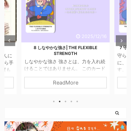
6/4/29
2025/12/16
話
8 しなやかな強さ| THE FLEXIBLE
7 守ら
STRENGTH
こんに
守られ
しなやかな強さ 強さとは、力を入れ続
昔から手
に、 
けることではありません。 このカード
一度も
す。 
が描くのは、やさしさを失わずに、世
ませ
って
ReadMore
界と関わっていく力。 無理に押し切ら
 思っ
す。 
なくてもいい。 我慢し続けなくてもい
 紙だ
は「
い。 自分の感覚を信じて、 必要な分だ
いので
はない
け力を使えばいいのです。 弓を引く手
という
まだ外
は、しなやかに。 ハートは胸に残した
。 使っ
ちゃん
まま。 このカードは、 「強くなるため
やすく
カード
に、やさしさを捨てなくていい」 とい
に思っ
りも、