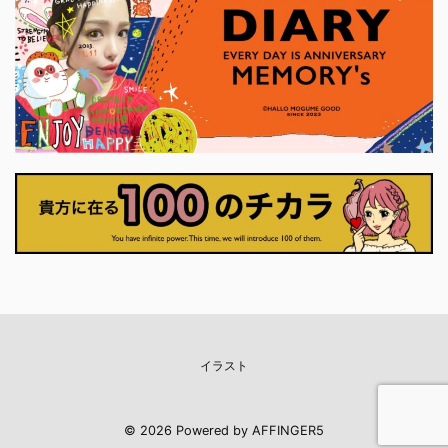
うことを教えてくれます。 前のカード
ナーに
に、「
で育ててきた意志は、 ここで初めて、
いま
に確か
外の世界に触れはじめます。 それは大
プ押せ
に決断
きな行動でなくてもかまいません。 小
くていい
さく ...
イラスト
© 2026 Powered by
AFFINGER5