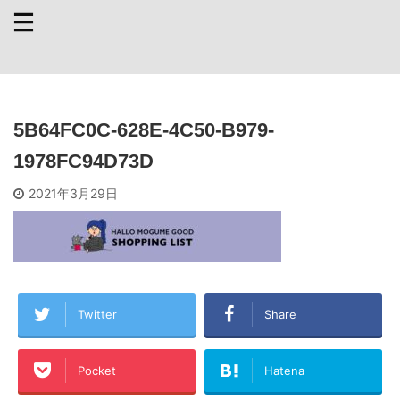
5B64FC0C-628E-4C50-B979-
1978FC94D73D
2021年3月29日
Twitter
Share
Pocket
Hatena