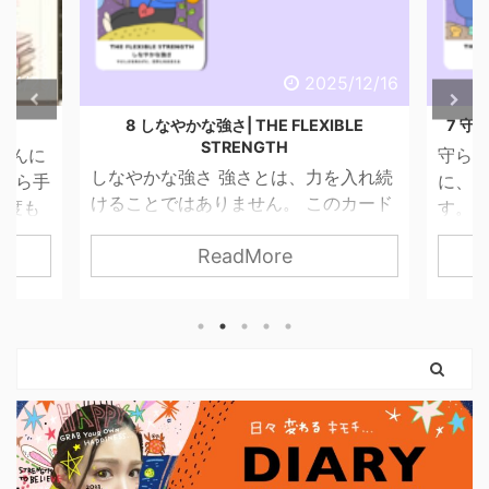
6/4/29
2025/12/16
話
8 しなやかな強さ| THE FLEXIBLE
7 守ら
STRENGTH
こんに
守られ
しなやかな強さ 強さとは、力を入れ続
昔から手
に、 
けることではありません。 このカード
一度も
す。 
が描くのは、やさしさを失わずに、世
ませ
って
ReadMore
界と関わっていく力。 無理に押し切ら
 思っ
す。 
なくてもいい。 我慢し続けなくてもい
 紙だ
は「
い。 自分の感覚を信じて、 必要な分だ
いので
はない
け力を使えばいいのです。 弓を引く手
という
まだ外
は、しなやかに。 ハートは胸に残した
。 使っ
ちゃん
まま。 このカードは、 「強くなるため
やすく
カード
に、やさしさを捨てなくていい」 とい
に思っ
りも、
うことを教えてくれます。 前のカード
ナーに
に、「
で育ててきた意志は、 ここで初めて、
いま
に確か