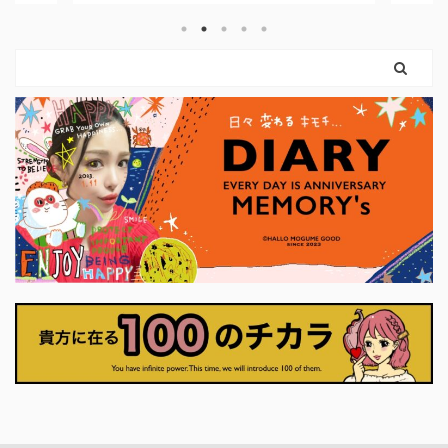
い。 自分の感覚を信じて、 必要な分だ
いので
はない
け力を使えばいいのです。 弓を引く手
という
まだ外
は、しなやかに。 ハートは胸に残した
。 使っ
ちゃん
まま。 このカードは、 「強くなるため
やすく
カード
に、やさしさを捨てなくていい」 とい
に思っ
りも、
うことを教えてくれます。 前のカード
ナーに
に、「
で育ててきた意志は、 ここで初めて、
いま
に確か
外の世界に触れはじめます。 それは大
プ押せ
に決断
きな行動でなくてもかまいません。 小
くていい
さく ...