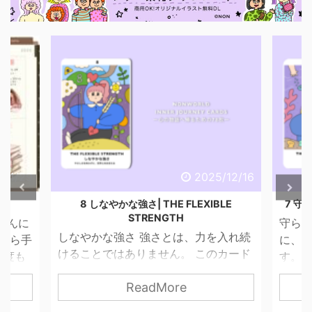
6/4/29
2025/12/16
話
8 しなやかな強さ| THE FLEXIBLE
7 守ら
STRENGTH
こんに
守られ
しなやかな強さ 強さとは、力を入れ続
昔から手
に、 
けることではありません。 このカード
一度も
す。 
が描くのは、やさしさを失わずに、世
ませ
って
ReadMore
界と関わっていく力。 無理に押し切ら
 思っ
す。 
なくてもいい。 我慢し続けなくてもい
 紙だ
は「