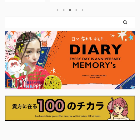
要な分だ
はないということ。 守られた意志は、
いう
引く手
まだ外に出ていないだけ。 内側では、
ことが
残した
ちゃんと準備が始まっています。 この
余裕が
なるため
カードに描かれているのは、 外の声よ
持ちが
 とい
りも、自分の内側を信じる姿。 動く前
ぎてし
カード
に、「何を大切にしたいのか」を 静か
う そ
めて、
に確かめている状態です。 今は、無理
中に戻
れは大
に決断しなくていい。 無理に行動しな
くれま
。 小
くていい。 ...
るこ ..