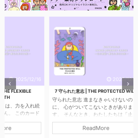
/12/16
2025/12/16
LE
7 守られた意志 | THE PROTECTED WILL
6 心
守られた意志 進まなきゃいけないの
心のバ
入れ続
に、 心がついてこないときがありま
は、わ
カード
す。 そんなとき、わたしたちは「止ま
くあり
に、世
っている自分」を責めてしまいがちで
持ち”
ReadMore
し切ら
す。 でも、このカードが伝えているの
らも
てもい
は「止まっている＝進んでいない」で
の忙し