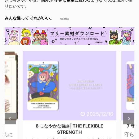
きづらさや、不安、悩みが
小さな希望に変わる
ような そんな場所で在
りたいです。
みんな違って それがいい。
non blog
2025/12/16
2025/12/16
 FLEXIBLE
7 守られた意志 | THE PROTECTED WILL
H
守られた意志 進まなきゃいけないの