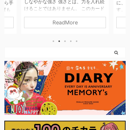
は、力を入れ続
に、 心がついてこないときがありま
。 このカード
す。 そんなとき、わたしたちは「止ま
を失わずに、世
っている自分」を責めてしまいがちで
re
ReadMore
無理に押し切ら
す。 でも、このカードが伝えているの
続けなくてもい
は「止まっている＝進んでいない」で
て、 必要な分だ
はないということ。 守られた意志は、
。 弓を引く手
まだ外に出ていないだけ。 内側では、
トは胸に残した
ちゃんと準備が始まっています。 この
 「強くなるため
カードに描かれているのは、 外の声よ
ていい」 とい
りも、自分の内側を信じる姿。 動く前
。 前のカード
に、「何を大切にしたいのか」を 静か
ここで初めて、
に確かめている状態です。 今は、無理
す。 それは大
に決断しなくていい。 無理に行動しな
いません。 小
くていい。 ...