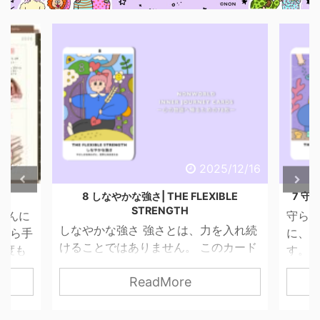
4/29
2025/12/16
8 しなやかな強さ| THE FLEXIBLE
7 守られ
STRENGTH
んに
守られた
しなやかな強さ 強さとは、力を入れ続
から手
に、 心
けることではありません。 このカード
度も
す。 そ
が描くのは、やさしさを失わずに、世
せ
ってい
ReadMore
界と関わっていく力。 無理に押し切ら
思っ
す。 で
なくてもいい。 我慢し続けなくてもい
紙だ
は「止
い。 自分の感覚を信じて、 必要な分だ
ので
はないと