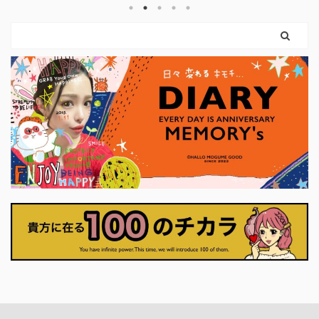
け力を使えばいいのです。 弓を引く手
いう
まだ外に
は、しなやかに。 ハートは胸に残した
使っ
ちゃんと
まま。 このカードは、 「強くなるため
すく
カードに
に、やさしさを捨てなくていい」 とい
思っ
りも、自
うことを教えてくれます。 前のカード
ーに
に、「何
で育ててきた意志は、 ここで初めて、
ま
に確かめ
外の世界に触れはじめます。 それは大
押せ
に決断し
きな行動でなくてもかまいません。 小
くていい。
さく ...