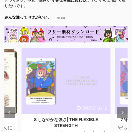
きづらさや、不安、悩みが
小さな希望に変わる
ような そんな場所で在
りたいです。
みんな違って それがいい。
non blog
6/4/29
2025/12/16
話
8 しなやかな強さ| THE FLEXIBLE
7 守ら
STRENGTH
こんに
守られ