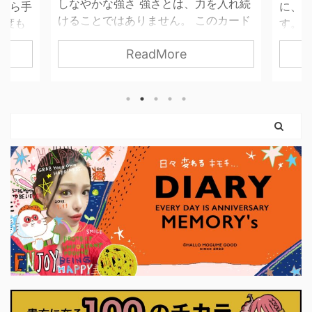
しなやかな強さ 強さとは、力を入れ続
昔から手
に、 
けることではありません。 このカード
一度も
す。 
が描くのは、やさしさを失わずに、世
ませ
って
ReadMore
界と関わっていく力。 無理に押し切ら
 思っ
す。 
なくてもいい。 我慢し続けなくてもい
 紙だ
は「
い。 自分の感覚を信じて、 必要な分だ
いので
はない
け力を使えばいいのです。 弓を引く手
という
まだ外
は、しなやかに。 ハートは胸に残した
。 使っ
ちゃん
まま。 このカードは、 「強くなるため
やすく
カード
に、やさしさを捨てなくていい」 とい
に思っ
りも、
うことを教えてくれます。 前のカード
ナーに
に、「
で育ててきた意志は、 ここで初めて、
いま
に確か
外の世界に触れはじめます。 それは大
プ押せ
に決断
きな行動でなくてもかまいません。 小
くていい
さく ...