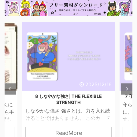
2025/12/16
8 しなやかな強さ| THE FLEXIBLE
7 守られた意志 | THE
STRENGTH
守られた意志 進ま
しなやかな強さ 強さとは、力を入れ続
に、 心がついてこ
けることではありません。 このカード
す。 そんなとき、
が描くのは、やさしさを失わずに、世
っている自分」を
ReadMore
Rea
界と関わっていく力。 無理に押し切ら
す。 でも、このカ