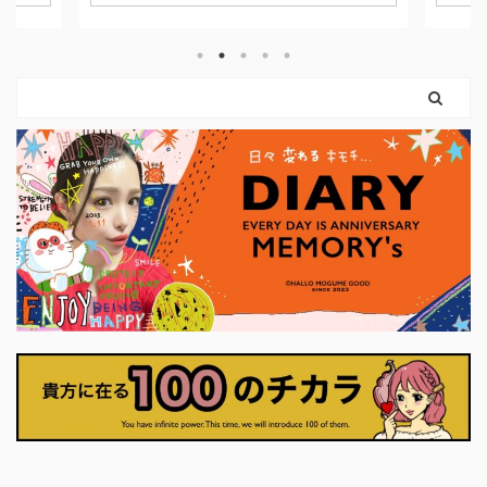
なくてもいい。 我慢し続けなくてもい
は「止まっている
い。 自分の感覚を信じて、 必要な分だ
はないということ。
け力を使えばいいのです。 弓を引く手
まだ外に出ていない
は、しなやかに。 ハートは胸に残した
ちゃんと準備が始ま
まま。 このカードは、 「強くなるため
カードに描かれてい
に、やさしさを捨てなくていい」 とい
りも、自分の内側を
うことを教えてくれます。 前のカード
に、「何を大切にし
で育ててきた意志は、 ここで初めて、
に確かめている状態
外の世界に触れはじめます。 それは大
に決断しなくていい
きな行動でなくてもかまいません。 小
くていい。 ...
く ...