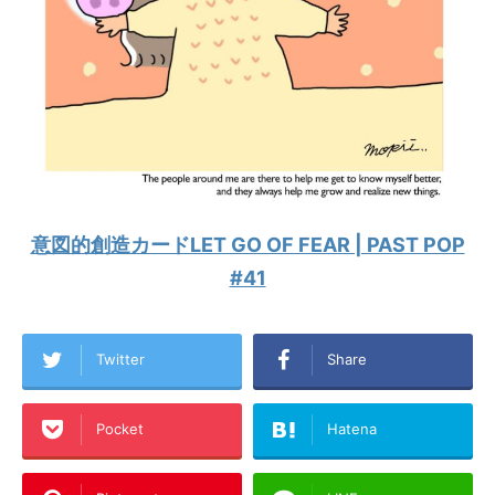
意図的創造カードLET GO OF FEAR | PAST POP
#41
Twitter
Share
Pocket
Hatena