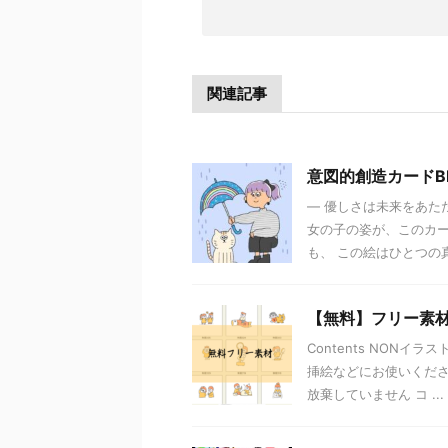
関連記事
意図的創造カードBE CO
― 優しさは未来をあた
女の子の姿が、このカー
も、 この絵はひとつの真
【無料】フリー素
Contents NON
挿絵などにお使いくださ
放棄していません コ ...