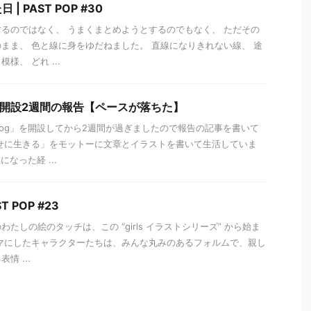
 PAST POP #30
るのではなく、 うまくまとめようとするのでもなく、 ただその
まま、 色と線に身をゆだねました。 直線になりきれない線、 途
様、 どれ ...
ブログ開設2週間の報告【ペースが落ちた】
blog」を開設してから2週間が過ぎましたので報告の記事を書いて
せに生きる」をモットーに文章とイラストを書いて生活していま
なった経 ...
ST POP #23
たしの絵のタッチは、この “girls イラストシリーズ” から始ま
マにしたキャラクターたちは、みんな丸みのあるフォルムで、親し
情 ...