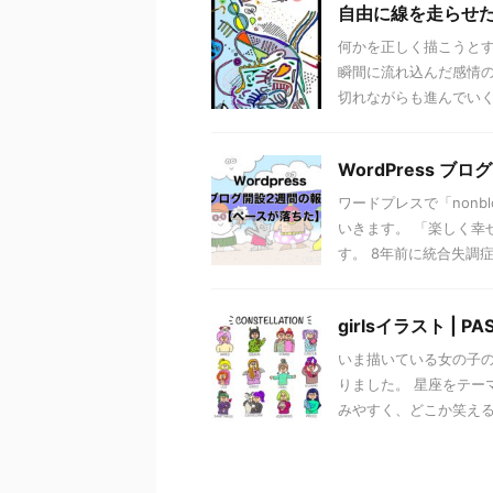
自由に線を走らせた日 |
何かを正しく描こうとす
瞬間に流れ込んだ感情の
切れながらも進んでいく模
WordPress 
ワードプレスで「non
いきます。 「楽しく幸
す。 8年前に統合失調症に
girlsイラスト | PA
いま描いている女の子のわ
りました。 星座をテー
みやすく、どこか笑える表