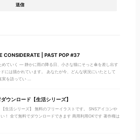
NSIDERATE | PAST POP #37
ためていく ― 静かに雨の降る日、小さな猫にそっと傘を差し出す
ドには描かれています。 あなたが今、どんな状況にいたとして
実を語ってい ...
材ダウンロード【生活シリーズ】
イラスト【生活シリーズ】 無料のフリーイラストです。 SNSアイコンや
い！ 全て無料でダウンロードできます 商用利用OKです 著作権は