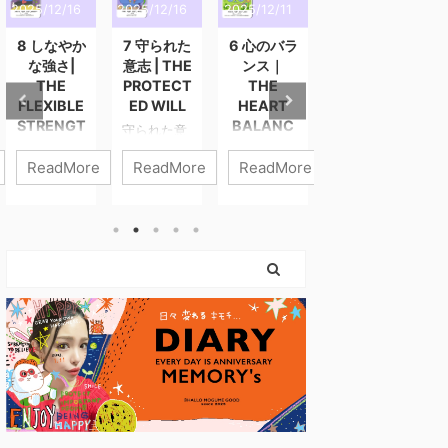
2025/12/16
2025/12/16
2025/12/11
2025/12/3
2
8 しなやか
7 守られた
6 心のバラ
5 静かな導
な強さ|
意志 | THE
ンス｜
き | THE
THE
PROTECT
THE
QUIET
FLEXIBLE
ED WILL
HEART
GUIDANC
STRENGT
BALANC
E
守られた意
H
E
志 進まなき
静かな導き
ReadMore
ReadMore
ReadMore
ReadMore
ゃいけない
静けさの中
しなやかな
心のバラン
のに、 心が
にこそ、あ
強さ 強さと
ス 6番「心
ついてこな
なたの答え
は、力を入
のバラン
いときがあ
はある。 外
れ続けるこ
ス」は、わ
ります。 そ
の声が大き
とではあり
たしたちの
んなとき、
くなるほ
ません。 こ
内側にある
わたしたち
ど、わたし
のカードが
“やさしくあ
は「止まっ
たちはつ
描くのは、
りたい気持
ている自
い“誰かの答
やさしさを
ち” と “がん
分」を責め
え”を探しに
失わずに、
ばりたい気
てしまいが
行きたくな
世界と関わ
持ち” の調
ちです。 で
ります。 で
っていく
和を表すカ
も、このカ
も本当の導
力。 無理に
ードです。
ードが伝え
きは、誰に
押し切らな
どちらも人
ているのは
も邪魔され
くてもい
生に欠かせ