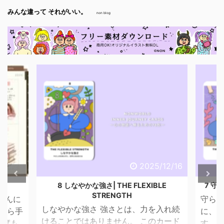
みんな違って それがいい。
non blog
6/4/29
2025/12/16
話
8 しなやかな強さ| THE FLEXIBLE
7 守ら
STRENGTH
こんに
守られ
しなやかな強さ 強さとは、力を入れ続
昔から手
に、 
けることではありません。 このカード
一度も
す。 