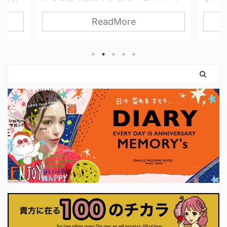
が描くのは、やさしさを失わずに、世
ませ
って
ReadMore
界と関わっていく力。 無理に押し切ら
 思っ
す。 
なくてもいい。 我慢し続けなくてもい
 紙だ
は「
い。 自分の感覚を信じて、 必要な分だ
いので
はない
け力を使えばいいのです。 弓を引く手
という
まだ外
は、しなやかに。 ハートは胸に残した
。 使っ
ちゃん
まま。 このカードは、 「強くなるため
やすく
カード
に、やさしさを捨てなくていい」 とい
に思っ
りも、
うことを教えてくれます。 前のカード
ナーに
に、「
で育ててきた意志は、 ここで初めて、
いま
に確か
外の世界に触れはじめます。 それは大
プ押せ
に決断
きな行動でなくてもかまいません。 小
くていい
さく ...